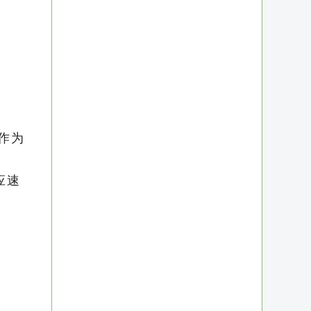
作为
应速