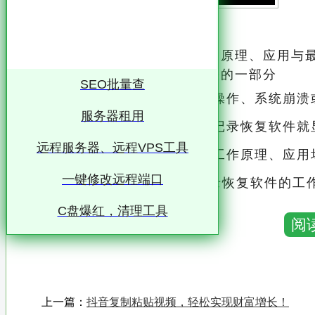
专业级浏览网站记录恢复软件：原理、应用与最
人们日常生活和工作中不可或缺的一部分
SEO批量查
然而，由于各种原因，如误操作、系统崩溃
服务器租用
此时，一款专业的浏览网站记录恢复软件就
远程服务器、远程VPS工具
本文将详细介绍这类软件的工作原理、应用
一键修改远程端口
一、工作原理 浏览网站记录恢复软件的工作原理主要基于对用户浏览器缓存、历史记录以及
Cookies等数据的深度扫描和分析
C盘爆红，清理工具
阅
这些软件能够识别并提取出已删除但尚未被覆
录
具体来说，这类软件通常包含以下几个关键组件： 1. 数据扫描引擎：负责扫描用户浏览器存
上一篇：
抖音复制粘贴视频，轻松实现财富增长！