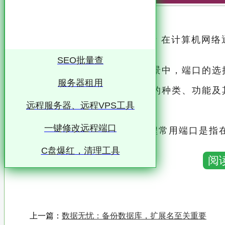
远程常用端口的种类与功能分析 在计算机网络
流的传输与控制
SEO批量查
特别是在远程访问和管理场景中，端口的选
服务器租用
本文旨在探讨远程常用端口的种类、功能及其
远程服务器、远程VPS工具
性方面的考虑
一键修改远程端口
一、远程常用端口概述 远程常用端口是指在远程访问和管理过程中，被广泛使用并具备特定
功能的网络端口
C盘爆红，清理工具
阅
这些端口通过特定的协议和工具，实现远程用
统操作
常见的远程访问端口包括SSH（安全外壳协议
上一篇：
数据无忧：备份数据库，扩展名至关重要