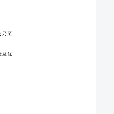
习乃至
险及优
等）
作，这