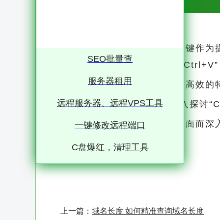
在数字时代的浪潮中，键盘快捷键作为
SEO批量查
其中，“Ctrl+C”（复制）与“Ctr
服务器租用
网络生活中的基本操作，其简洁高效的
远程服务器、远程VPS工具
以下，我们将从专业角度深入探讨“Ctrl
化策略，以期为读者提供一个全面而深
一键修改远程端口
### 技术原理 “Ctrl+C”与“Ctrl+V”作为Windows、macOS及众多操作系统中普遍采用的快
C盘爆红，清理工具
捷键组合，其背后依托的是操作系统的
剪贴板是一个临时存储区域，用于在
当用户按下“Ctrl+C”时，当前选中的
上一篇：
域名长度 如何精准查询域名长度