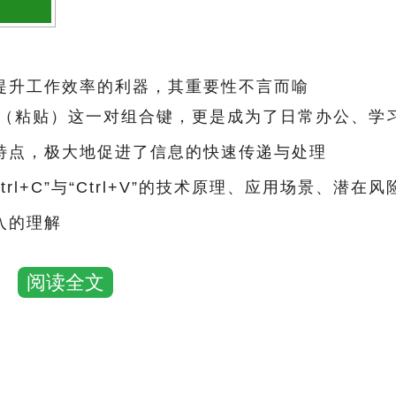
提升工作效率的利器，其重要性不言而喻
l+V”（粘贴）这一对组合键，更是成为了日常办公、学
特点，极大地促进了信息的快速传递与处理
+C”与“Ctrl+V”的技术原理、应用场景、潜在风
入的理解
阅读全文
剪贴板机制
应用程序之间传输数据（如文本、图像、文件路径
数据会被复制到剪贴板中；随后，通过“Ctrl+V”操