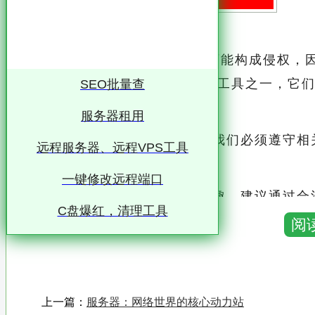
未经授权的网页内容复制行为可能构成侵权，
搜索引擎是互联网上的重要工具之一，它们
SEO批量查
捷的搜索服务
服务器租用
然而，在使用搜索引擎时，我们必须遵守相关
远程服务器、远程VPS工具
合法权益
一键修改远程端口
如果您对某个特定话题感兴趣，建议通过合法
C盘爆红，清理工具
阅
报告、研究或联系相关人士进行咨询等
同时，也要注重保护自己的个人信息和安全
总之，我们应该以诚信、公正和负责任的态
上一篇：
服务器：网络世界的核心动力站
境和社会秩序