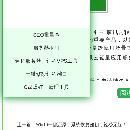
腾讯云轻量应用服务器搭建指南 引言 腾讯云轻量应用服务器
SEO批量查
r，简称LAS）作为云计算领域的重要产品，
站、Web应用、博客、论坛等轻量级应用场景
服务器租用
本文将详细介绍如何使用腾讯云轻量应用服务
远程服务器、远程VPS工具
快速上手并部署自己的应用
一键修改远程端口
一、购买腾讯云轻量级服务器并申请域名备案 1. 购买服务器 首先，用户需要登录腾讯云官
C盘爆红，清理工具
阅
网，进入轻量应用服务器购买页面
腾讯云定期会推出优惠活动，用户可根据自
例如，对于个人博客或小型网站，配置2核4
上一篇：
Win10一键还原，系统恢复如初，轻松无忧！
购买时，学生用户可以通过学生认证享受额