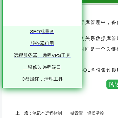
SQL备份集过期时间解析 在数据库管理中，
性和可恢复性
SEO批量查
SQL Server 作为广泛使用的关系数据
服务器租用
在这些功能中，备份集过期时间是一个关键概
远程服务器、远程VPS工具
安全性
一键修改远程端口
本文将从专业角度详细解析SQL备份集过期
C盘爆红，清理工具
一、备份集过期时间的定义 在SQL Server中，备份集是指由一系列备份文件组成的集合，
阅
这些文件用于存储数据库的完整备份、差异备
备份集过期时间，顾名思义，是指这些备份
一旦备份集达到其设定的过期时间，系统将根
上一篇：
笔记本远程控制：一键设置，轻松掌控