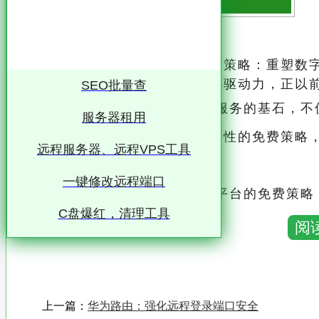
标题：探索云服务器平台的免费策略：重塑数字
天，云计算作为信息技术的核心驱动力，正以
SEO批量查
云服务器平台，作为云计算服务的基石，不仅
服务器租用
与处理能力，还通过一系列创新性的免费策略
远程服务器、远程VPS工具
未有的灵活性和成本优势
一键修改远程端口
本文旨在深入探讨云服务器平台的免费策略，
C盘爆红，清理工具
展的深远影响
阅
### 一、云服务器平台免费策略的背景与动因 随着云计算技术的日益成熟与普及，市场竞争
愈发激烈
上一篇：
华为路由：强化远程登录端口安全
为了吸引新用户、扩大市场份额并构建生态系