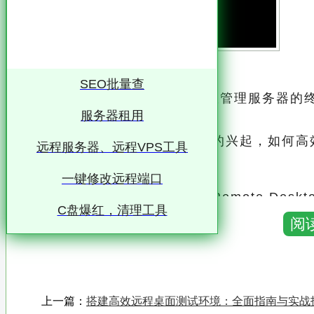
SEO批量查
标题：远程桌面连接IIS7：高效管理服务器
服务器租用
企业的运营至关重要
随着云计算和远程工作趋势的兴起，如何高效
远程服务器、远程VPS工具
临的一大挑战
一键修改远程端口
在这其中，远程桌面连接（Remote Desktop Co
C盘爆红，清理工具
阅
Information Services 7）的使用
本文将深入探讨如何通过远程桌面连接IIS
为企业带来的诸多优势
上一篇：
搭建高效远程桌面测试环境：全面指南与实战
一、远程桌面连接：打破地域限制的高效工具 远程桌面连接是微软Windows操作系统内置