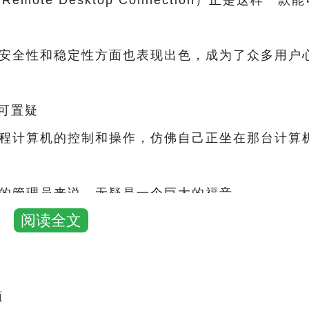
mote Desktop Connection）正是这样一款
安全性和稳定性方面也表现出色，成为了众多用户
无可置疑
程计算机的控制和操作，仿佛自己正坐在那台计算
的管理员来说，无疑是一个巨大的福音
阅读全文
而烦恼，只需一台能够上网的设备，就可以随时随
作，用户可以同时连接多台计算机，进行并行处理
面