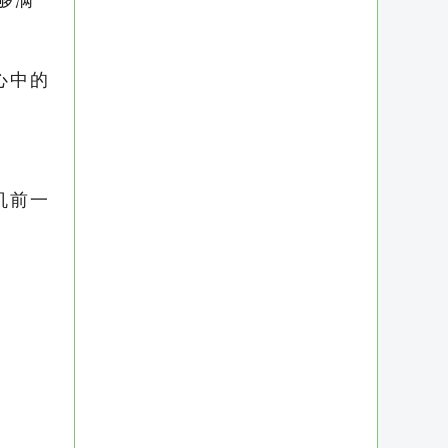
能够满
心中的
机前一
地管理
，从而