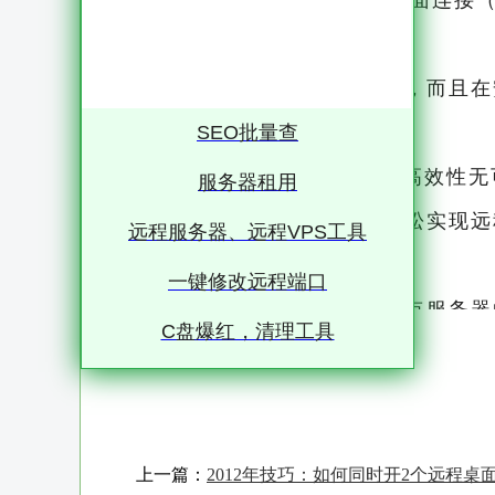
Windows 8.1自带的远程桌面连接（Re
足广大用户需求的利器
它不仅功能强大，操作简便，而且在
首选
SEO批量查
首先，远程桌面连接8.1的高效性
服务器租用
通过这款工具，用户可以轻松实现远
远程服务器、远程VPS工具
样
一键修改远程端口
这对于需要频繁访问不同地点服务器
C盘爆红，清理工具
他们无需再为繁琐的出差和现场维护
自己的服务器
此外，远程桌面连接还支持多任务操
上一篇：
2012年技巧：如何同时开2个远程桌
大大提高了工作效率