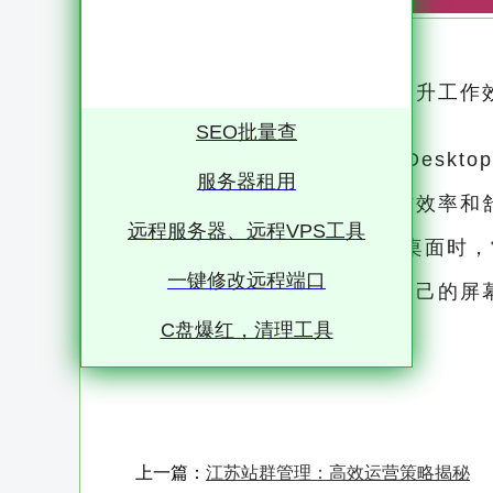
如何轻松调整远程桌面大小，提升工作
企业和个人的常态
SEO批量查
而远程桌面连接（Remote Deskto
服务器租用
使用体验直接关系到我们的工作效率和
远程服务器、远程VPS工具
然而，许多用户在使用远程桌面时，
一键修改远程端口
程桌面的大小，以更好地适应自己的屏
C盘爆红，清理工具
助大家轻松优化远程桌面设置，提升工
一个不合适的屏幕比例或分辨率设置
不便，如频繁滚动屏幕、误触按钮等
上一篇：
江苏站群管理：高效运营策略揭秘