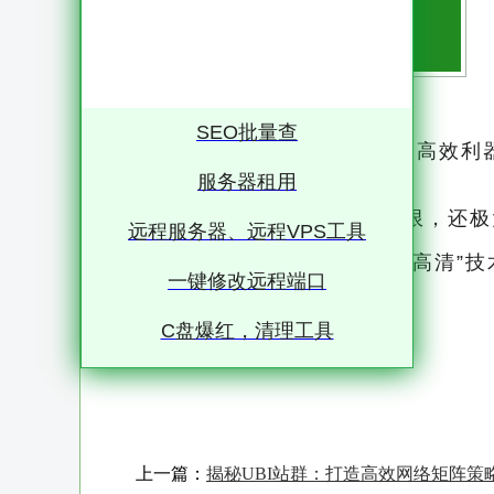
SEO批量查
远程桌面高清：重塑工作边界的高效利
营和个人职业发展的新常态
服务器租用
这一变革不仅跨越了地理界限，还极
远程服务器、远程VPS工具
而在这一过程中，“远程桌面高清”技
一键修改远程端口
边界的高效利器
C盘爆红，清理工具
远程桌面技术，简而言之，就是通过互联网将一台计算机（通常称为“服务器”）的桌面环境
传输到另一台远程计算机（客户端）上
务器上的资源
上一篇：
揭秘UBI站群：打造高效网络矩阵策
而“高清”二字，则是对这一技术视觉