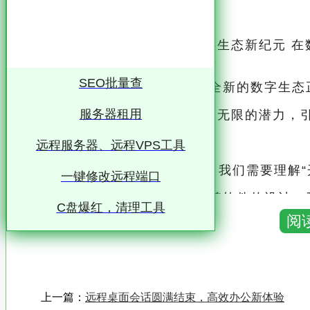
量子开源站群：引领未来的数字生态新纪元 在
社会进步与经济发展的关键力量
SEO批量查
随着技术的不断演进，一个全新的数字生态正
服务器租用
的璀璨明星，以其独特的魅力和无限的潜力，
未来
远程服务器、远程VPS工具
开源精神，赋能创新 首先，我
一键修改远程端口
开源，即开放源代码，意味着软件的设计、开
C盘爆红，清理工具
阅
这一理念打破了传统软件行业的壁垒，促进
量子开源站群，正是基于这一精神，汇聚了全
一个充满活力的数字生态
上一篇：
远程桌面会话圆满结束，高效办公新体验
量子开源站群不仅仅是一个技术平台，它更像是一个孵化器，孕育着各种前沿技术和创新应