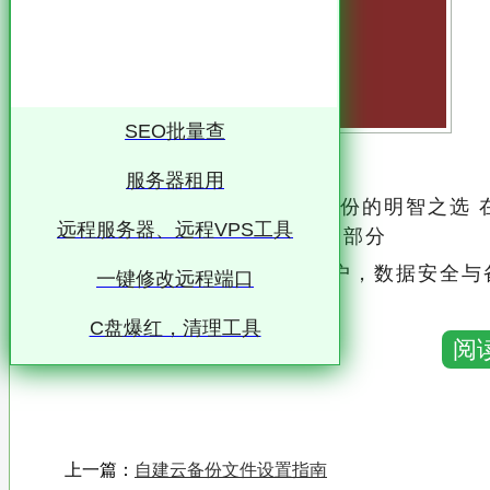
SEO批量查
服务器租用
从FAT32到NTFS：高效文件备份的明智之
远程服务器、远程VPS工具
日常生活和工作中不可或缺的一部分
无论是个人用户还是企业用户，数据安全与
一键修改远程端口
而在众多的文件系统格式中，FAT32和NT
C盘爆红，清理工具
阅
和应用场景
本文将深入探讨为什么将FAT32文件备份到
述这一决策的合理性和必要性
上一篇：
自建云备份文件设置指南