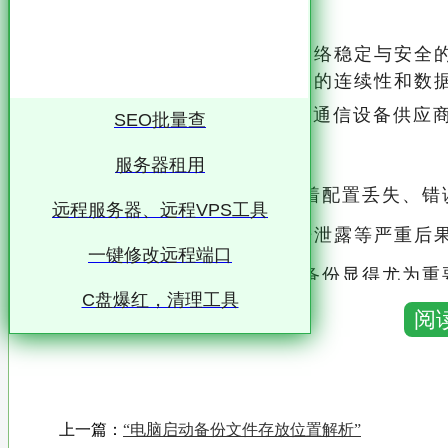
迈普设备配置文件备份：确保网络稳定与安全的
络的稳定与安全直接关系到业务的连续性和数
迈普（MP）作为国内领先的通信设备供应商
SEO批量查
色
服务器租用
然而，任何网络设备都面临着配置丢失、错误
远程服务器、远程VPS工具
实，将可能导致网络中断、数据泄露等严重后
一键修改远程端口
因此，迈普设备配置文件的备份显得尤为重
C盘爆红，清理工具
一、迈普配置文件备份的重要性 1.防止配置丢失 网络设备的配置文件包含了设备的所有配置
阅
信息，如接口设置、路由协议、访问控制列表
一旦配置文件因设备故障、误操作或恶意攻
上一篇：
“电脑启动备份文件存放位置解析”
定期备份配置文件，可以在发生意外时迅速