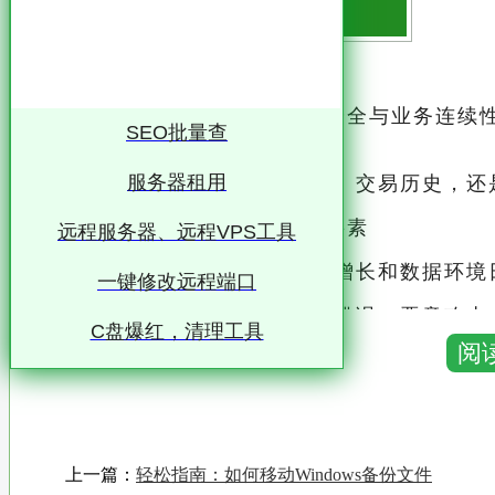
开始读取备份文件：确保数据安全与业务连续性
SEO批量查
企业最宝贵的资产之一
服务器租用
无论是金融记录、客户信息、交易历史，还是
优化运营、提升竞争力的核心要素
远程服务器、远程VPS工具
然而，随着数据量的爆炸性增长和数据环境
一键修改远程端口
自然灾害、硬件故障、人为错误、恶意攻击…
C盘爆红，清理工具
阅
严重威胁
因此，“开始读取备份文件”这一看似简单的
任，是企业风险管理策略中不可或缺的一环
上一篇：
轻松指南：如何移动Windows备份文件
一、备份：数据安全的第一道防线 备份，简而言之，就是将数据复制到另一个存储介质或位