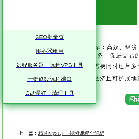
SEO批量查
多个网站共用一个MySQL数据库：高效、经
服务器租用
站已成为企业展示形象、提供服务、促进交易
远程服务器、远程VPS工具
随着业务的发展，企业往往需要同时运营多个
面对这一挑战，如何高效、经济且可扩展地
一键修改远程端口
在此背景下，多个网站共用一个MySQL数
C盘爆红，清理工具
阅
业的首选方案
本文将深入探讨这一做法的合理性、实施策略
全与性能
上一篇：
精通MySQL：视频课程全解析