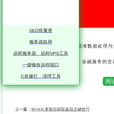
SEO批量查
服务器租用
解析MySQL传入的日期参数：精准数据处理
务运作的核心
远程服务器、远程VPS工具
无论是电商平台的订单处理、金融服务的交易
一键修改远程端口
息都是不可或缺的一部分
C盘爆红，清理工具
阅
MySQL，作为广泛使用的开源关系型数据
发者提供了丰富的工具来存储、检索和操作日
本文将深入探讨从MySQL传入的日期参数“1
上一篇：
MySQL更新后获取返回主键技巧
例如“2023-01-01”），如何通过精准处