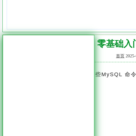
一小时速通MySQL：零基础
首页
2025-
接上篇，这篇继续为大家介绍一些MySQL 命
四、 数据操作 (CRUD)**
1. 插入数据 (INSERT)
```sql