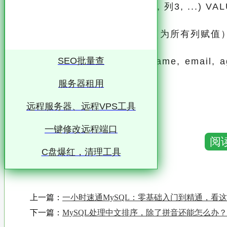
INSERT INTO 表名 (列1, 列2, 列3, ...) VALU
-- 示例 1：插入一条完整记录（为所有列赋值
SEO批量查
INSERT INTO users (username, email, a
m', 25);
服务器租用
-- 示例 2：插入多条记录
远程服务器、远程VPS工具
一键修改远程端口
INSERT INTO users (username, email, a
阅
C盘爆红，清理工具
('alice', 'alice@example.com', 30),
('bob', 'bob@example.com', 28);
上一篇：
一小时速通MySQL：零基础入门到精通，看
```
下一篇：
MySQL处理中文排序，除了拼音还能怎么办