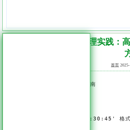
企业级MySQL时间管理实践：
首页
2025-
MySQL 获取当前时间的完整指南
一、基础时间函数
获取完整日期时间
-- 返回 '2024-01-15 14:30:45' 格式
SELECT NOW();
