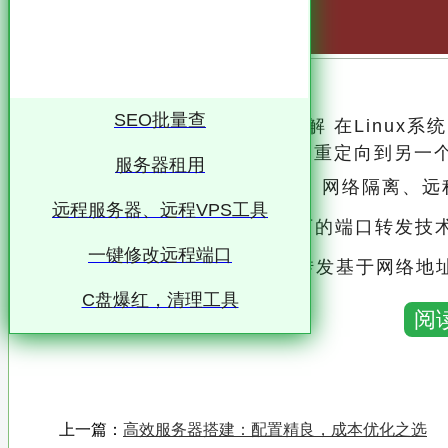
SEO批量查
Linux系统下的端口转发技术详解 在Linu
网络流量从一个网络接口或端口重定向到另一
服务器租用
这种技术对于实现负载均衡、网络隔离、远
远程服务器、远程VPS工具
本文将详细探讨Linux系统下的端口转发技
一键修改远程端口
一、端口转发的原理 端口转发基于网络地址转换（NAT）技术，通过在操作系统层面修改数
C盘爆红，清理工具
据包的源地址和目的地址，实现流量的重定向
阅
在Linux系统中，iptables和firewal
iptables基于内核层面的包过滤规则进行转发
口来配置和管理端口转发规则
上一篇：
高效服务器搭建：配置精良，成本优化之选