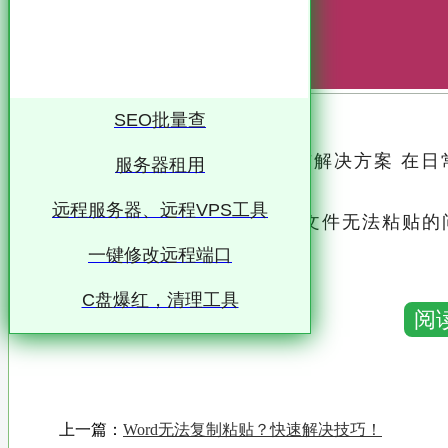
SEO批量查
电脑文件无法粘贴的深层解析与解决方案 在日
服务器租用
作效率的重要工具
远程服务器、远程VPS工具
然而，有时我们可能会遇到文件无法粘贴的问
一键修改远程端口
作上的困扰
C盘爆红，清理工具
本文将从专业角度深入剖析电脑文件无法粘
阅
一、原因分析 1. 剪贴板问题 剪贴板是Windows系统中的一个重要组件，用于临时存储用户
复制或剪切的数据
若剪贴板服务未运行、剪贴板已满或出现故
上一篇：
Word无法复制粘贴？快速解决技巧！