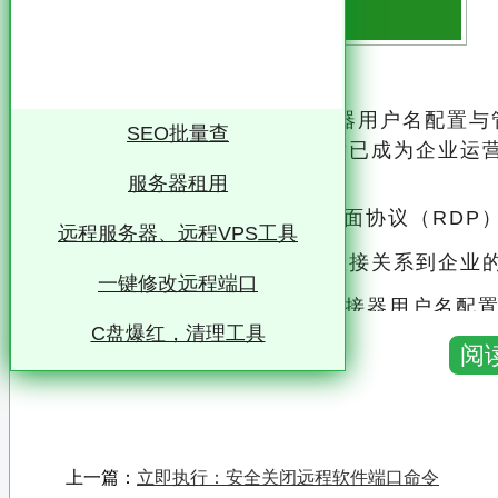
标题：深入理解3389远程连接器用户名配置
SEO批量查
高速发展的今天，远程访问技术已成为企业运
实现了跨地域的协同作业
服务器租用
其中，基于Windows远程桌面协议（RDP
远程服务器、远程VPS工具
方式之一，其安全性与高效性直接关系到企业
一键修改远程端口
本文将深入探讨3389远程连接器用户名配
C盘爆红，清理工具
强远程访问的安全性
阅
### 一、3389远程连接器用户名配置的重要性 在配置3389远程连接器时，用户名是访问控
制的第一道防线
上一篇：
立即执行：安全关闭远程软件端口命令
正确的用户名配置不仅关乎访问权限的分配