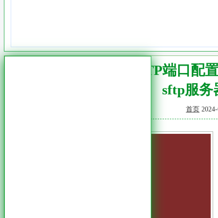
优化SFTP端口配
sftp服
首页
2024-