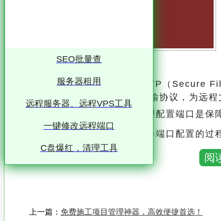
SEO批量查
服务器租用
SFTP服务器端口配置指南 SFTP（Secure File
ure Shell）协议的安全文件传输协议，为
远程服务器、远程VPS工具
在搭建SFTP服务器时，合理配置端口是保
一键修改远程端口
本文将详细介绍SFTP服务器端口配置的过
C盘爆红，清理工具
一、SFTP端口配置
阅
通过合理配置端口，可以有效防止未授权访
同时，使用非默认端口也可以增加黑客扫描
二、SFTP服务器软件的选择与安装 在选择SFTP服务器软件时，应考虑软件的稳定性、安
上一篇：
免费施工项目管理神器，高效便捷首选！