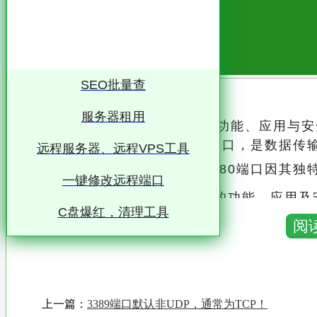
SEO批量查
服务器租用
深入解析3389端口与80端口：功能、应用与
的角色，它们是网络通信的出入口，是数据传
远程服务器、远程VPS工具
在众多端口中，3389端口和80端口因其独
一键修改远程端口
本文将详细解析这两个端口的功能、应用及
C盘爆红，清理工具
阅
一、3389端口 3389端口，也称为远程桌面协议（RDP）端口，是Windows操作系统中用
于远程桌面连接的默认端口
通过该端口，用户可以在网络中的任何位置远程
上一篇：
3389端口默认非UDP，通常为TCP！
RDP协议允许用户通过网络连接，将本地计