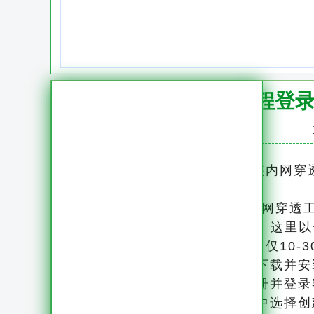
内网远程登
被远程控制的电脑上需要安装内网穿透
一、内网穿透工具（以80KM内网穿透
这是打通内外网的关键一步。这里以
需公网IP，配置简单，内存占用仅10-
1.下载安装：在被控电脑上下载并安装
2.注册并登录：完成账号注册并登录
3.创建隧道：在客户端界面中选择创建