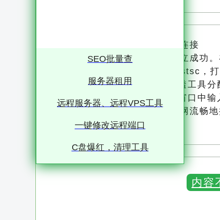
二：在外网电脑上进行远程连接
现在，内网穿透隧道已经建立成功。
SEO批量查
按下快捷键Win+R，输入mstsc，打
服务器租用
在“计算机”栏中输入内网穿透工具分
点击“连接”，在弹出的登录窗口中输
远程服务器、远程VPS工具
连接成功！此时你已经从外网流畅地
网内几乎没有差别。
一键修改远程端口
C盘爆红，清理工具
内容