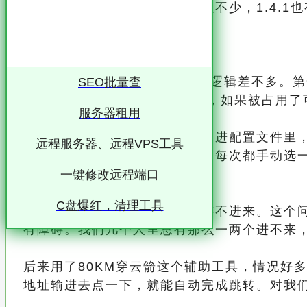
方开发的服务端，功能比官方强不少，1.4.
想加什么功能直接装就行。
实际开服过程
不管用官方还是TShock，操作逻辑差不多
SEO批量查
步步走就行了。端口默认7777，如果被占用
服务器租用
一个实用的技巧是把配置参数写进配置文件里
远程服务器、远程VPS工具
后服务器启动就直接加载，不用每次都手动选
一键修改远程端口
联机连接的问题
C盘爆红，清理工具
开服之后最大的困扰就是有人连不进来。这个
有障碍。我们几个人里总有那么一两个进不来，
后来用了80KM穿云箭这个辅助工具，情况好
地址输进去点一下，就能自动完成跳转。对我