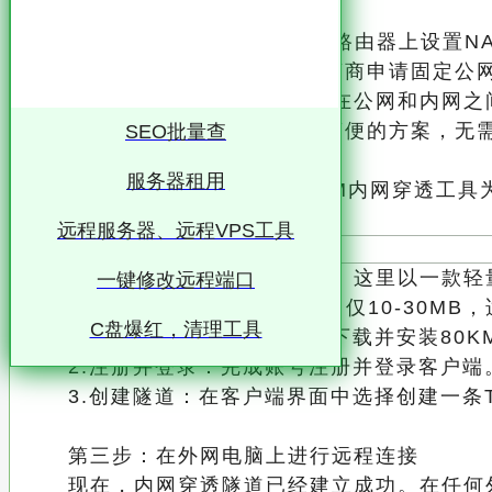
传统解决方案有两种：
端口映射（需公网IP）：在路由器上设置NA
备的端口。但缺点是需要向运营商申请固定公网
内网穿透：通过第三方工具在公网和内网之间
网设备。这是目前最主流、最简便的方案，无需
SEO批量查
服务器租用
二、核心操作步骤（以80KM内网穿透工具
远程服务器、远程VPS工具
这是打通内外网的关键一步。这里以一款轻量
一键修改远程端口
需公网IP，配置简单，内存占用仅10-30MB
C盘爆红，清理工具
1.下载安装：在被控电脑上下载并安装80K
2.注册并登录：完成账号注册并登录客户端
3.创建隧道：在客户端界面中选择创建一条T
第三步：在外网电脑上进行远程连接
现在，内网穿透隧道已经建立成功。在任何