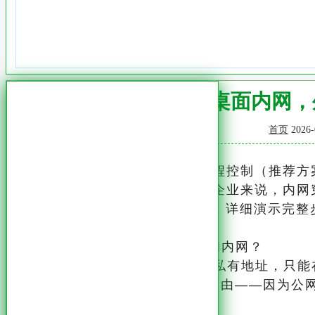
外网远程桌面内网，
首页
2026-
实操：使用内网穿透实现远程控制（推荐方
对于大多数个人用户和中小企业来说，内网穿
程控制内网Windows电脑为例，详细演示完整
一、为什么外网无法直接访问内网？
内网设备使用的IP地址属于私有地址，只能
送请求时，数据包无法被正确路由——因为公网
道该把数据包送到哪一台设备。